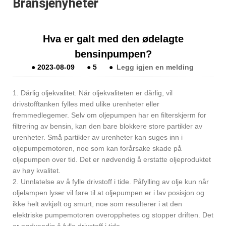
Bransjenyheter
Hva er galt med den ødelagte
bensinpumpen?
●
2023-08-09
●
5
●
Legg igjen en melding
1. Dårlig oljekvalitet. Når oljekvaliteten er dårlig, vil
drivstofftanken fylles med ulike urenheter eller
fremmedlegemer. Selv om oljepumpen har en filterskjerm for
filtrering av bensin, kan den bare blokkere store partikler av
urenheter. Små partikler av urenheter kan suges inn i
oljepumpemotoren, noe som kan forårsake skade på
oljepumpen over tid. Det er nødvendig å erstatte oljeproduktet
av høy kvalitet.
2. Unnlatelse av å fylle drivstoff i tide. Påfylling av olje kun når
oljelampen lyser vil føre til at oljepumpen er i lav posisjon og
ikke helt avkjølt og smurt, noe som resulterer i at den
elektriske pumpemotoren overopphetes og stopper driften. Det