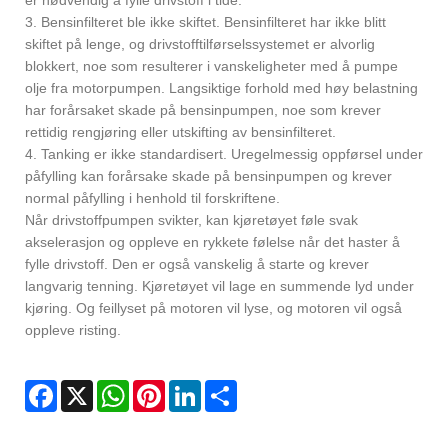
er nødvendig å fylle drivstoff i tide.
3. Bensinfilteret ble ikke skiftet. Bensinfilteret har ikke blitt
skiftet på lenge, og drivstofftilførselssystemet er alvorlig
blokkert, noe som resulterer i vanskeligheter med å pumpe
olje fra motorpumpen. Langsiktige forhold med høy belastning
har forårsaket skade på bensinpumpen, noe som krever
rettidig rengjøring eller utskifting av bensinfilteret.
4. Tanking er ikke standardisert. Uregelmessig oppførsel under
påfylling kan forårsake skade på bensinpumpen og krever
normal påfylling i henhold til forskriftene.
Når drivstoffpumpen svikter, kan kjøretøyet føle svak
akselerasjon og oppleve en rykkete følelse når det haster å
fylle drivstoff. Den er også vanskelig å starte og krever
langvarig tenning. Kjøretøyet vil lage en summende lyd under
kjøring. Og feillyset på motoren vil lyse, og motoren vil også
oppleve risting.
Facebook
X
WhatsApp
Pinterest
LinkedIn
Share